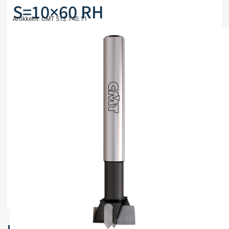
S=10×60 RH
Artikkelnr. CMT 512.140.11
kr
519,00
eks. mva
Kun 2 på lager
Legg i handlekurv
Sammenlign
Legg i ønskeliste
Beskrivelse
Spesifikasjoner