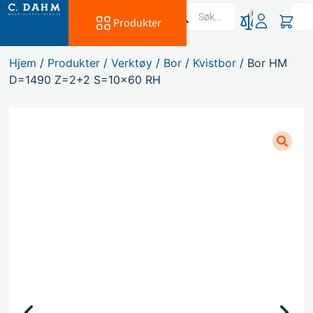
0
Produkter
Hjem
/
Produkter
/
Verktøy
/
Bor
/
Kvistbor
/ Bor HM
D=1490 Z=2+2 S=10×60 RH