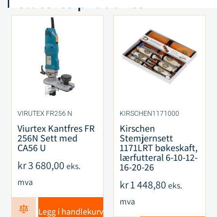
Relaterte produkter
VIRUTEX FR256 N
KIRSCHEN1171000
Viurtex Kantfres FR
Kirschen
256N Sett med
Stemjernsett
CA56 U
1171LRT bøkeskaft,
lærfutteral 6-10-12-
kr
3 680,00
eks.
16-20-26
mva
kr
1 448,80
eks.
mva
Legg i handlekurv