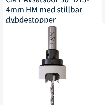
4mm HM med stillbar
dybdestopper
Artikkelnr. CMT 515.415.11A
kr
975,00
eks. mva
Kun 1 på lager
Legg i handlekurv
Sammenlign
Legg i ønskeliste
Beskrivelse
Spesifikasjoner