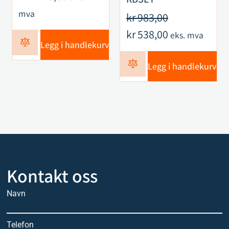
mva
kr
983,00
kr
538,00
eks. mva
Legg i handlekurv
Legg i handlekurv
Kontakt oss
Navn
Telefon