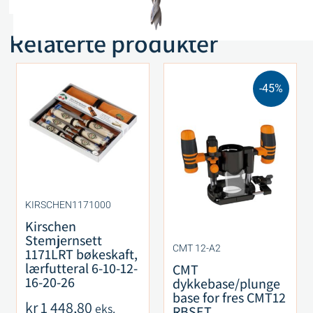
Relaterte produkter
-45%
KIRSCHEN1171000
Kirschen
Stemjernsett
CMT 12-A2
1171LRT bøkeskaft,
lærfutteral 6-10-12-
CMT
16-20-26
dykkebase/plunge
base for fres CMT12
kr
1 448,80
eks.
RBSET