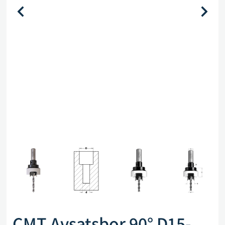
CMT Avsatsbor 90° D15-