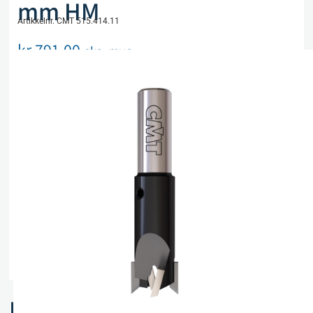
mm HM
Artikkelnr. CMT 515.414.11
kr
791,00
eks. mva
På lager
Legg i handlekurv
Sammenlign
Legg i ønskeliste
Beskrivelse
Spesifikasjoner
Relaterte produkter