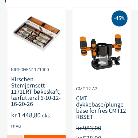
-45%
KIRSCHEN1171000
Kirschen
Stemjernsett
CMT 12-A2
1171LRT bøkeskaft,
lærfutteral 6-10-12-
CMT
16-20-26
dykkebase/plunge
base for fres CMT12
kr
1 448,80
eks.
RBSET
mva
kr
983,00