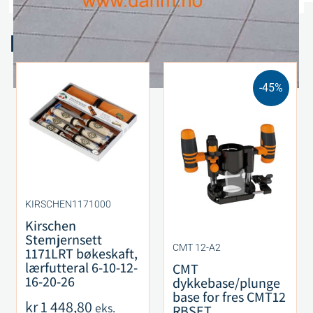
Relaterte produkter
-45%
KIRSCHEN1171000
Kirschen
Stemjernsett
CMT 12-A2
1171LRT bøkeskaft,
lærfutteral 6-10-12-
CMT
16-20-26
dykkebase/plunge
base for fres CMT12
kr
1 448,80
eks.
RBSET