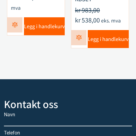
mva
kr
983,00
kr
538,00
eks. mva
Legg i handlekurv
Legg i handlekurv
Kontakt oss
Navn
Telefon