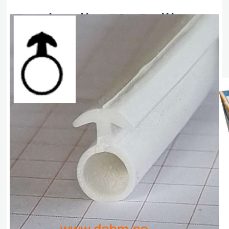
Tetningslist FS 4B silicon
Ø 6 mm, hvit, Anker 100 m
Artikkelnr. VIRUTEX 1204187
kr
1 314,00
eks. mva
Utsolgt, men kan bestilles
Legg i handlekurv
Sammenlign
Legg i ønskeliste
Beskrivelse
Spesifikasjoner