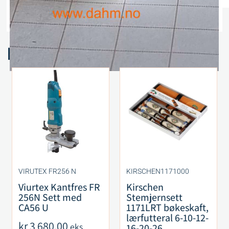
Spesifikasjoner
Relaterte produkter
VIRUTEX FR256 N
KIRSCHEN1171000
Viurtex Kantfres FR
Kirschen
256N Sett med
Stemjernsett
CA56 U
1171LRT bøkeskaft,
lærfutteral 6-10-12-
kr
3 680,00
eks.
16-20-26