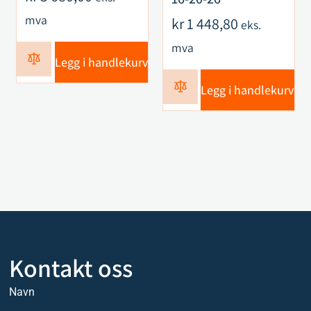
mva
kr
1 448,80
eks.
mva
Legg i handlekurv
Legg i handlekurv
Kontakt oss
Navn