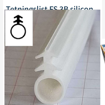
Tetningslist FS 3B silicon
Ø 6 mm, hvit, spor 5×3
mm 100 m
Artikkelnr. VIRUTEX 1204186
kr
1 764,00
eks. mva
På lager (kan også restbestilles)
Legg i handlekurv
Sammenlign
Legg i ønskeliste
Beskrivelse