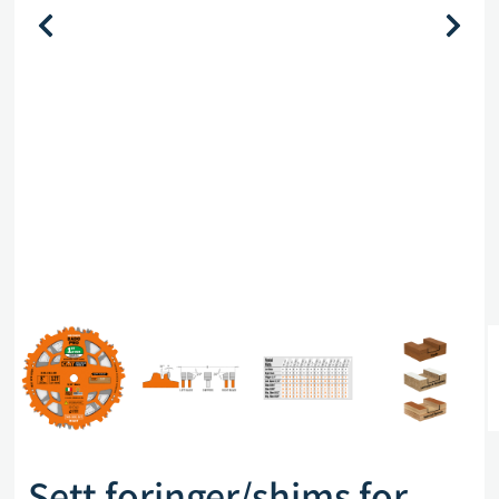
Sett foringer/shims for