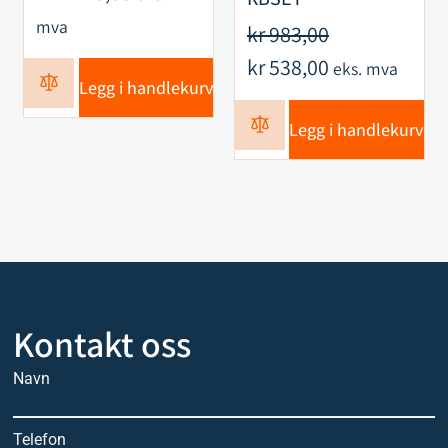
mva
kr
983,00
kr
538,00
eks. mva
Legg i handlekurv
Legg i handlekurv
Kontakt oss
Navn
Telefon