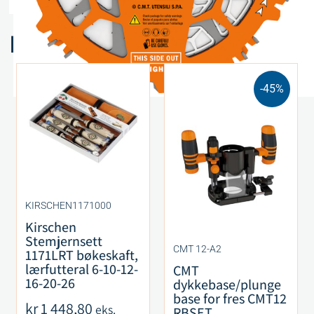
Relaterte produkter
-45%
KIRSCHEN1171000
Kirschen
Stemjernsett
CMT 12-A2
1171LRT bøkeskaft,
lærfutteral 6-10-12-
CMT
16-20-26
dykkebase/plunge
base for fres CMT12
kr
1 448,80
eks.
RBSET