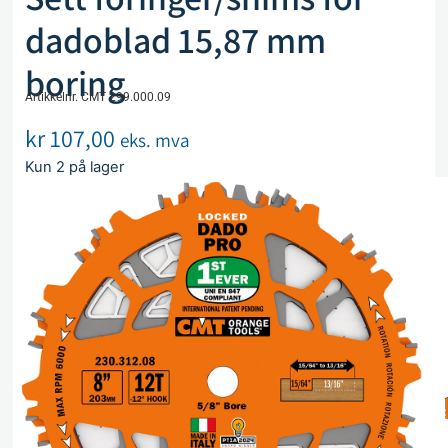
dadoblad 15,87 mm
boring
Artikkelnr. CMT 299.000.09
kr
107,00
eks. mva
Kun 2 på lager
Legg i handlekurv
Sammenlign
Legg i ønskeliste
Beskrivelse
Spesifikasjoner