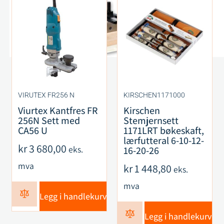
VIRUTEX FR256 N
KIRSCHEN1171000
Viurtex Kantfres FR
Kirschen
256N Sett med
Stemjernsett
CA56 U
1171LRT bøkeskaft,
lærfutteral 6-10-12-
kr
3 680,00
eks.
16-20-26
mva
kr
1 448,80
eks.
mva
Legg i handlekurv
Legg i handlekurv