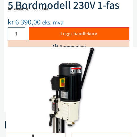
5 Bordmodell 230V 1-fas
Artikkelnr. JET 708580M
kr
6 390,00
eks. mva
Legg i handlekurv
Sammenlign
Legg i ønskeliste
Beskrivelse
Spesifikasjoner
Relaterte produkter